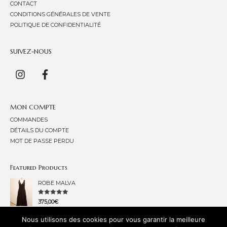
CONTACT
CONDITIONS GÉNÉRALES DE VENTE
POLITIQUE DE CONFIDENTIALITÉ
SUIVEZ-NOUS
MON COMPTE
COMMANDES
DÉTAILS DU COMPTE
MOT DE PASSE PERDU
Featured Products
ROBE MALVA
NOTE
375,00
€
0
SUR
5
TOP L'INCONNUE
Nous utilisons des cookies pour vous garantir la meilleure