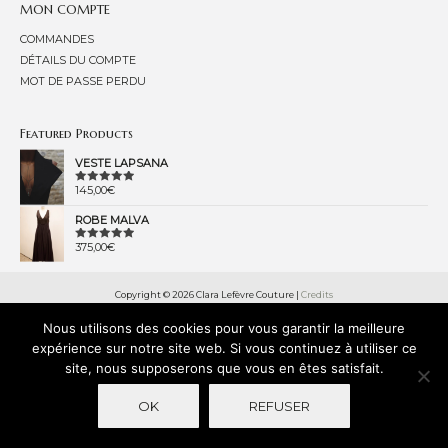
MON COMPTE
COMMANDES
DÉTAILS DU COMPTE
MOT DE PASSE PERDU
Featured Products
VESTE LAPSANA
145,00
€
NOTE
0
SUR
ROBE MALVA
5
375,00
€
NOTE
0
SUR
5
Copyright © 2026
Clara Lefèvre Couture
|
Credits
Powered by
Clara Lefèvre Couture
Nous utilisons des cookies pour vous garantir la meilleure
expérience sur notre site web. Si vous continuez à utiliser ce
site, nous supposerons que vous en êtes satisfait.
OK
REFUSER