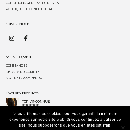
CONDITIONS GÉNÉRALES DE VENTE
POLITIQUE DE CONFIDENTIALITÉ
SUIVEZ-NOUS
MON COMPTE
COMMANDES
DÉTAILS DU COMPTE
MOT DE PASSE PERDU
Featured Products
TOP L'INCONNUE
260,00
€
NOTE
Nous utilisons des cookies pour vous garantir la meilleure
0
SUR
VESTE LAPSANA
expérience sur notre site web. Si vous continuez à utiliser ce
5
site, nous supposerons que vous en êtes satisfait.
145,00
€
NOTE
0