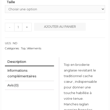
Taille
quantité
AJOUTER AU PANIER
-
+
de
Cache
Cœur
UGS :
ND
Broderie
Catégories :
Top
,
Vêtements
Anglaise
Description
Top en broderie
anglaise revisitant le
Informations
traditionnel cache
complémentaires
cœur , indispensable
Avis (0)
pour donner une
touche habillée à
votre tenue.
Manches raglan
oversize froncées