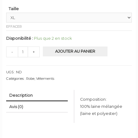
Taille
EFFACER
Disponibilité :
Plus que 2 en stock
quantité
AJOUTER AU PANIER
-
+
de
Robe
Split
UGS :
ND
Catégories :
Robe
,
Vêtements
Description
Composition:
100% laine mélangée
Avis (0)
(laine et polyester)