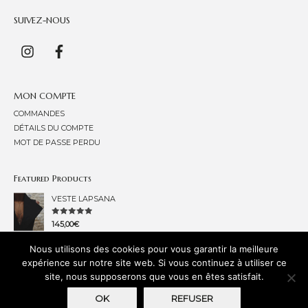
SUIVEZ-NOUS
MON COMPTE
COMMANDES
DÉTAILS DU COMPTE
MOT DE PASSE PERDU
Featured Products
VESTE LAPSANA
NOTE
145,00
€
0
SUR
5
ROBE LAETAE SEGETES
Nous utilisons des cookies pour vous garantir la meilleure
expérience sur notre site web. Si vous continuez à utiliser ce
NOTE
125,00
€
site, nous supposerons que vous en êtes satisfait.
0
SUR
5
OK
REFUSER
Copyright © 2026
Clara Lefèvre Couture
|
Credits