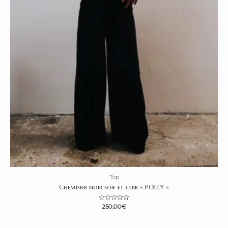
Top
Chemisier noir soie et cuir « POLLY »
N
250,00
€
o
t
e
0