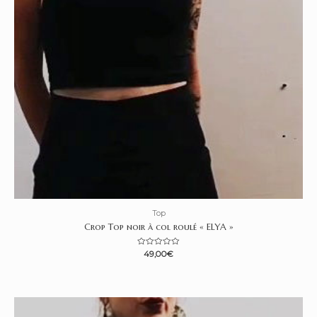
Top
Crop Top noir à col roulé « ELYA »
N
49,00
€
o
t
e
0
s
u
r
5