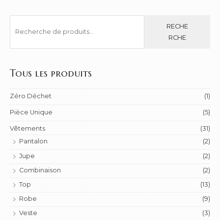
R
RECHE
e
RCHE
c
h
e
Tous les produits
r
c
Zéro Déchet
(1)
h
Pièce Unique
(5)
e
Vêtements
(31)
p
Pantalon
(2)
o
Jupe
(2)
u
r
Combinaison
(2)
Top
(13)
:
Robe
(9)
Veste
(3)