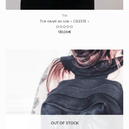
Top
Top drapé en soie « CELESTE »
N
130,00
€
o
t
e
0
s
u
r
5
OUT OF STOCK