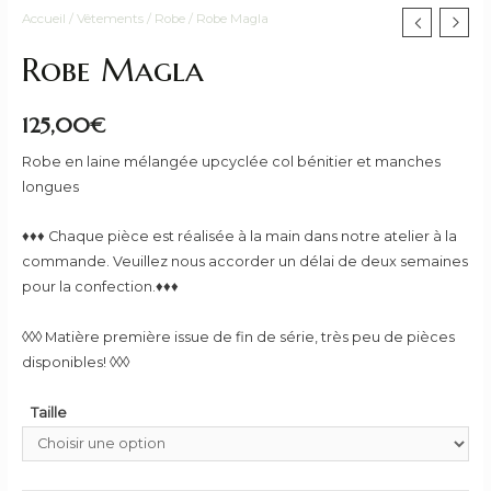
Accueil
/
Vêtements
/
Robe
/ Robe Magla
Robe Magla
125,00
€
Robe en laine mélangée upcyclée col bénitier et manches
longues
♦♦♦ Chaque pièce est réalisée à la main dans notre atelier à la
commande. Veuillez nous accorder un délai de deux semaines
pour la confection.♦♦♦
◊◊◊ Matière première issue de fin de série, très peu de pièces
disponibles! ◊◊◊
Taille