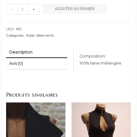
quantité
AJOUTER AU PANIER
-
+
de
Robe
Magla
UGS :
ND
Catégories :
Robe
,
Vêtements
Description
Composition:
100% laine mélangée
Avis (0)
Produits similaires